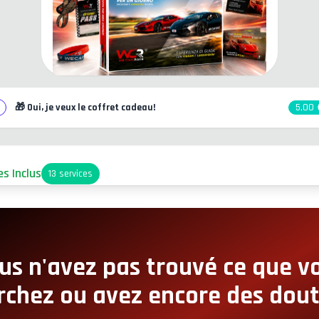
🎁
Oui, je veux le coffret cadeau!
5,00 
es Inclus
13
services
arking
ccès Pit-Lane
us n'avez pas trouvé ce que v
rchez ou avez encore des dout
oin Snack