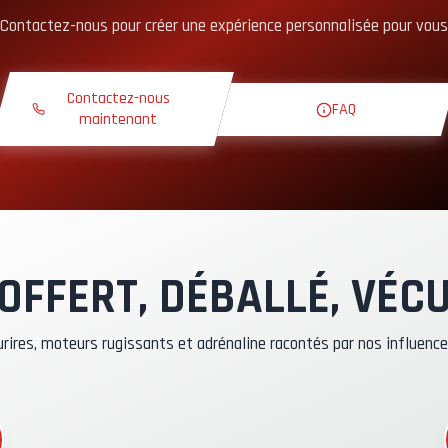
Contactez-nous pour créer une expérience personnalisée pour vous
ours Théorique
Contactez-nous
FAQ
our de Reconnaissance
maintenant
iste Exclusive
ilote Instructeur
OFFERT, DÉBALLÉ, VÉC
ssurance Kasko & RC
rires, moteurs rugissants et adrénaline racontés par nos influenc
arburant