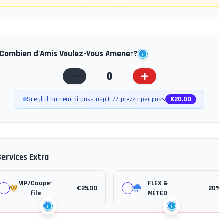
Combien d'Amis Voulez-Vous Amener?
0
Scegli il numero di pass ospiti // prezzo per pass
€
20.00
Services Extra
VIP/Coupe-
FLEX &
€
25.00
20
file
MÉTÉO