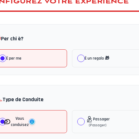
NFIGUREZ VOTRE EXPÉRIENCE

Per chi è?
È per me
È un regalo 🎁
️
Type de Conduite
Vous
Passager
conduisez
(
Passager
)