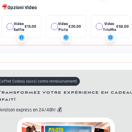
🎥
Opzioni Video
Video
Video
Video
€
15.00
€
20.00
€
50.00
Selfie
Pista
TrioMix
Coffret Cadeau
(
aussi contre-remboursement
)
Transformez votre expérience en cadea
rfait!
ivraison express en 24/48h!
💰