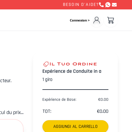
BESOIN D'AIDE?
Connexion >
Il Tuo Ordine
Expérience de Conduite in a
1
giro
cteur.
Expérience de Base
:
€
0.00
TOT
:
€
0.00
ul du prix...
AGGIUNGI AL CARRELLO