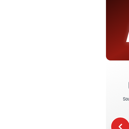
C
T
P
P
A
Sou
C