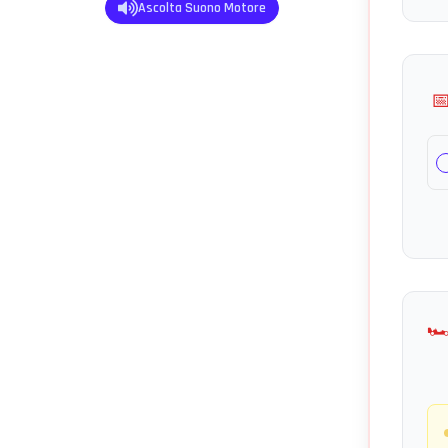
Ascolta Suono Motore

🏎