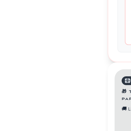
Contacts
🎁
pa
🚚
L