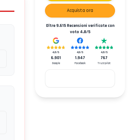
Acquista ora
Oltre
9.615
Recensioni verificate con
voto
4,8
/5
4,8
/5
4,9
/5
4,8
/5
6.901
1.947
767
Google
Facebook
Trustpilot