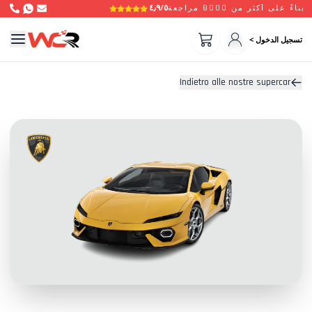
٤٫٩/٥
بناءً على أكثر من 8000 مراجعة
تسجيل الدخول >
Indietro alle nostre supercar