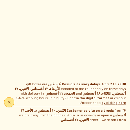
🚚
7 to 23 أغسطس
from
Possible delivery delays:
gift boxes are
handed to the courier only on these days:
الأربعاء، ١٢ أغسطس, الاثنين، ١٧
أغسطس, الثلاثاء، ١٨ أغسطس and الجمعة، ٢١ أغسطس
, with delivery in
24/48 working hours. In a hurry? Choose the
digital format
or visit our
.
Amazon shop
by clicking here
🌴
from
Customer service on a break:
الاثنين، ١٠ أغسطس
to
الأحد، ١٦
أغسطس
we are away from the phones. Write to us anyway or open a
ticket — we're back from
الاثنين، ١٧ أغسطس
.