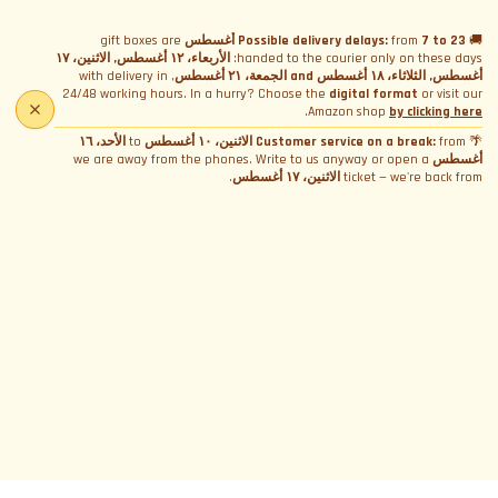
🚚
7 to 23 أغسطس
from
Possible delivery delays:
gift boxes are
handed to the courier only on these days:
الأربعاء، ١٢ أغسطس, الاثنين، ١٧
أغسطس, الثلاثاء، ١٨ أغسطس and الجمعة، ٢١ أغسطس
, with delivery in
24/48 working hours. In a hurry? Choose the
digital format
or visit our
.
Amazon shop
by clicking here
🌴
from
Customer service on a break:
الاثنين، ١٠ أغسطس
to
الأحد، ١٦
أغسطس
we are away from the phones. Write to us anyway or open a
ticket — we're back from
الاثنين، ١٧ أغسطس
.