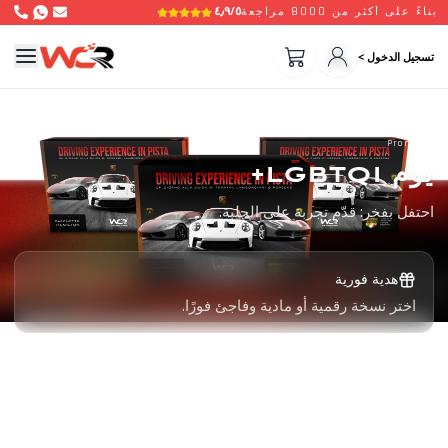
٤٫٩/٥
بناءً على أكثر من 8000 مراجعة
تسجيل الدخول >
Promo
يوم LGBTQI+
احتفل بفخر: قدّم تجربة على الحلبة.
هدية فورية
اختر نسخة رقمية أو مادية وفاجئ فورًا.
صالحة لمدة 3 سنوات
يختار المستلم التاريخ والحلبة والسيارة.