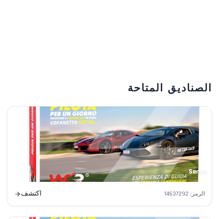
طرق دفع حديثة
بطاقات، PayPal، Apple Pay، Google Pay.
الصناديق المتاحة
Senna
اكتشف
الرمز
:
14637292