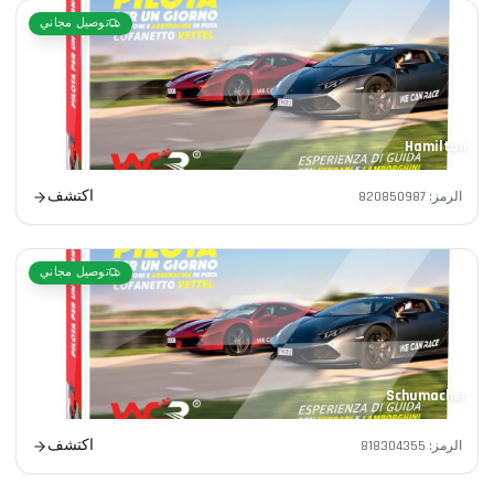
توصيل مجاني
Hamilton
اكتشف
الرمز
:
820850987
توصيل مجاني
Schumacher
اكتشف
الرمز
:
818304355