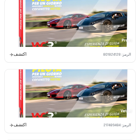
Prost
اكتشف
الرمز
:
801824128
Vettel
اكتشف
الرمز
:
217489484
جهات الاتصال