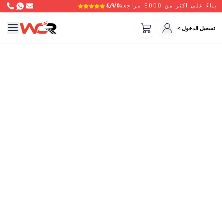
٤٫٩/٥
بناءً على أكثر من 8000 مراجعة
تسجيل الدخول >
هلاً بعودتك أيها السائق