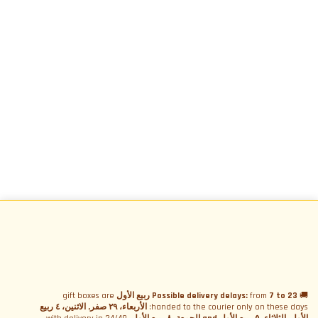
اشتراك في النشرة الإخبارية
🚚
7 to 23 ربيع الأول
from
Possible delivery delays:
gift boxes are
handed to the courier only on these days:
الأربعاء، ٢٩ صفر, الاثنين، ٤ ربيع
اشتراك في النشرة الإخبارية
القائمة