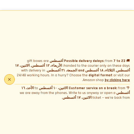
🚚
7 to 23 أغسطس
from
Possible delivery delays:
gift boxes are
handed to the courier only on these days:
الأربعاء، ١٢ أغسطس, الاثنين، ١٧
أغسطس, الثلاثاء، ١٨ أغسطس and الجمعة، ٢١ أغسطس
, with delivery in
24/48 working hours. In a hurry? Choose the
digital format
or visit our
.
Amazon shop
by clicking here
🌴
from
Customer service on a break:
الاثنين، ١٠ أغسطس
to
الأحد، ١٦
أغسطس
we are away from the phones. Write to us anyway or open a
ticket — we're back from
الاثنين، ١٧ أغسطس
.