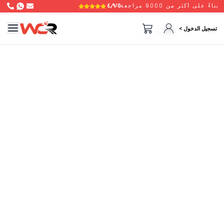
٤٫٩/٥
بناءً على أكثر من 8000 مراجعة
تسجيل الدخول >