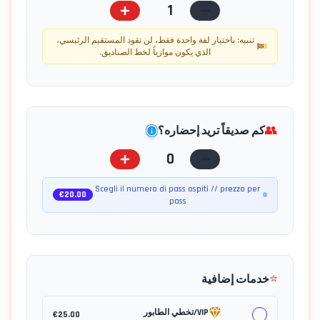
1
تنبيه: باختيار لفة واحدة فقط، لن تقود المستقيم الرئيسي،
الذي يكون موازياً لخط الصناديق.
👥
كم صديقاً تريد إحضاره؟
0
Scegli il numero di pass ospiti // prezzo per
€
20.00
pass
⭐
خدمات إضافية
VIP/تخطي الطابور
€
25.00