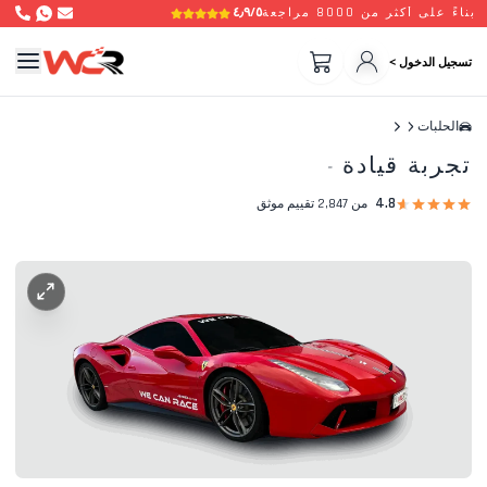
٤٫٩/٥
بناءً على أكثر من 8000 مراجعة
تسجيل الدخول >
الحلبات
تجربة قيادة
-
4.8
من 2,847 تقييم موثق