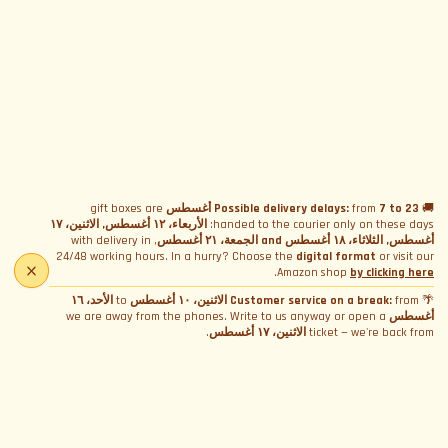
هدايا WCR
+12.00€
شهادة المشاركة
+5.00€
إحاطة السلامة
+15.00€
مساعدة تقنية
+20.00€
🚚
7 to 23 أغسطس
from
Possible delivery delays:
gift boxes are
handed to the courier only on these days:
الأربعاء، ١٢ أغسطس, الاثنين، ١٧
أغسطس, الثلاثاء، ١٨ أغسطس and الجمعة، ٢١ أغسطس
, with delivery in
24/48 working hours. In a hurry? Choose the
digital format
or visit our
.
Amazon shop
by clicking here
🌴
from
Customer service on a break:
الاثنين، ١٠ أغسطس
to
الأحد، ١٦
أغسطس
we are away from the phones. Write to us anyway or open a
ticket — we're back from
الاثنين، ١٧ أغسطس
.