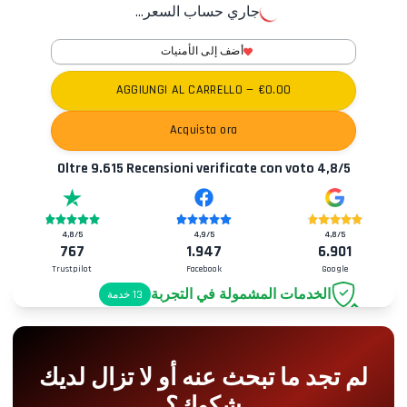
جاري حساب السعر...
أضف إلى الأمنيات
AGGIUNGI AL CARRELLO
— €
0.00
Acquista ora
Oltre
9.615
Recensioni verificate con voto
4,8
/5
4,8
/5
4,9
/5
4,8
/5
767
1.947
6.901
Trustpilot
Facebook
Google
الخدمات المشمولة في التجربة
13
خدمة
موقف سيارات
+2.00€
لم تجد ما تبحث عنه أو لا تزال لديك
دخول Pit-Lane
+5.00€
شكوك؟