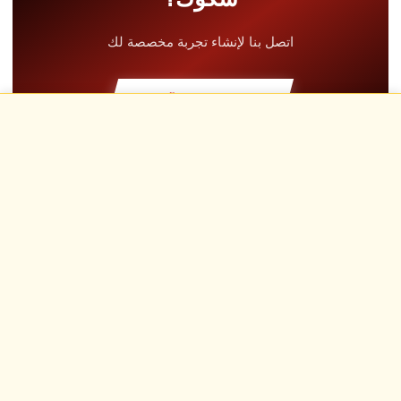
ركن الوجبات الخفيفة
+5.00€
اتصل بنا لإنشاء تجربة مخصصة لك
دورة نظرية
+30.00€
اتصل بنا الآن
لفة استطلاعية
+19.00€
الأسئلة الشائعة
حلبة حصرية
+29.00€
أُهدي، فُتح، عُش
طيار مدرب
+49.00€
ابتسامات ومحركات هادرة وأدرينالين يرويها المؤثرون لدينا
تأمين Kasko & RC
+39.00€
وقود
+16.00€