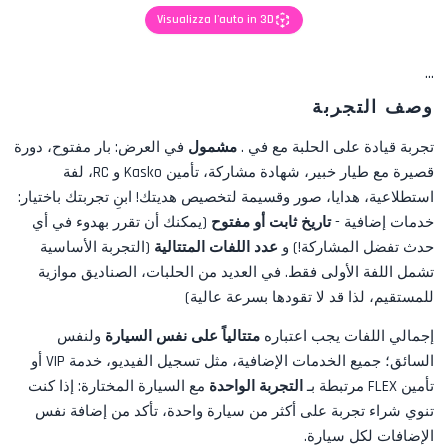
Visualizza l'auto in 3D
...
وصف التجربة
تجربة قيادة على الحلبة مع
في
.
مشمول
في العرض:
بار مفتوح، دورة
قصيرة مع طيار خبير، شهادة مشاركة، تأمين Kasko و RC، لفة
استطلاعية، هدايا، صور
وقسيمة لتخصيص هديتك! ابنِ تجربتك باختيار:
خدمات إضافية -
تاريخ ثابت أو مفتوح
(يمكنك أن تقرر بهدوء في أي
حدث تفضل المشاركة!) و
عدد اللفات المتتالية
(التجربة الأساسية
تشمل اللفة الأولى فقط. في العديد من الحلبات، الصناديق موازية
للمستقيم، لذا قد لا تقودها بسرعة عالية)
إجمالي اللفات يجب اعتباره
متتالياً على نفس السيارة
ولنفس
السائق؛ جميع الخدمات الإضافية، مثل
تسجيل الفيديو، خدمة VIP أو
تأمين FLEX
مرتبطة بـ
التجربة الواحدة
مع السيارة المختارة: إذا كنت
تنوي شراء تجربة على أكثر من سيارة واحدة، تأكد من إضافة نفس
الإضافات لكل سيارة.