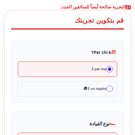
التجربة صالحة أيضاً للسائقين الجدد.
قم بتكوين تجربتك
🎁
Per chi è?
È per me
È un regalo 🎁
🏎️
نوع القيادة