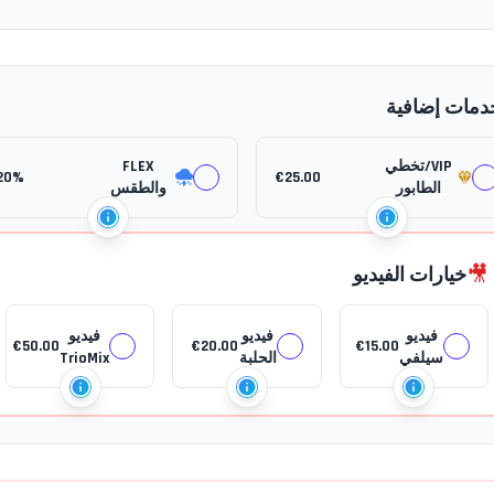
دمات إضافية
VIP/تخطي
FLEX
20%
€
25.00
الطابور
والطقس
🎥
خيارات الفيديو
فيديو
فيديو
فيديو
€
50.00
€
20.00
€
15.00
سيلفي
الحلبة
TrioMix