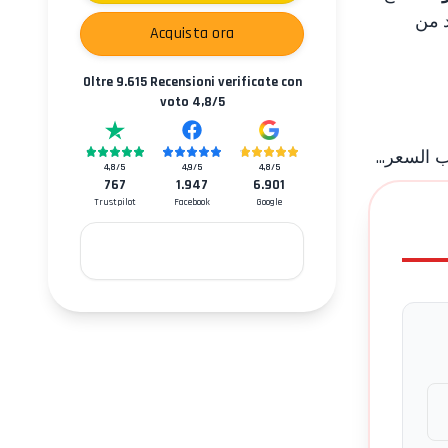
د من
Acquista ora
Oltre
9.615
Recensioni verificate con
voto
4,8
/5
السعر...
4,8
/5
4,9
/5
4,8
/5
767
1.947
6.901
Trustpilot
Facebook
Google