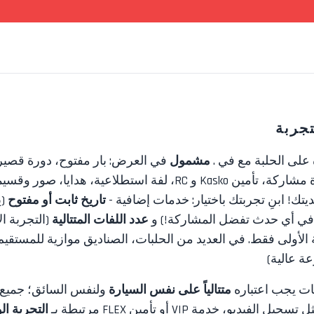
جربة
 على الحلبة مع
في
.
مشمول
في العرض:
بار مفتوح، دورة قصير
 Kasko و RC، لفة استطلاعية، هدايا، صور
وقسيم
ك! ابنِ تجربتك باختيار: خدمات إضافية -
تاريخ ثابت أو مفتوح
(ي
 في أي حدث تفضل المشاركة!) و
عدد اللفات المتتالية
(التجربة ا
الأولى فقط. في العديد من الحلبات، الصناديق موازية للمستقيم، 
ة عالية)
ات يجب اعتباره
متتالياً على نفس السيارة
ولنفس السائق؛ جميع 
ثل
تسجيل الفيديو، خدمة VIP أو تأمين FLEX
مرتبطة بـ
التجربة ال