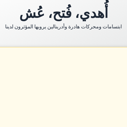
ر مدرب
أُهدي، فُتح، عُش
Kasko 
ابتسامات ومحركات هادرة وأدرينالين يرويها المؤثرون لدينا
د
WCR
ة المشاركة
ة السلامة
دة تقنية