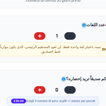
riceverai un avviso 30 giorni prima.
عدد اللفات
1
تنبيه: باختيار لفة واحدة فقط، لن تقود المستقيم الرئيسي، الذي يكون موازياً
لخط الصناديق.
م صديقاً تريد إحضاره؟
0
€
20.00
Scegli il numero di pass ospiti // prezzo per pass