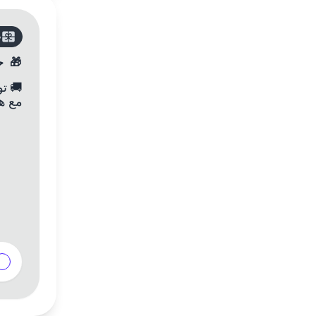
ص
🎁
ح
🚚
مع هذ