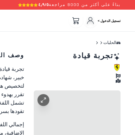
بناءً على أكثر من 8000 مراجعة
٤٫٩/٥
تسجيل الدخول >
الحلبات
تجربة قيادة
وصف الت
تجربة قيادة
خبير، شهادة مشاركة، تأمين
لتخصيص هديت
تقرر بهدوء
تشمل اللفة 
تقودها بسرع
إجمالي اللف
الإضافية، م