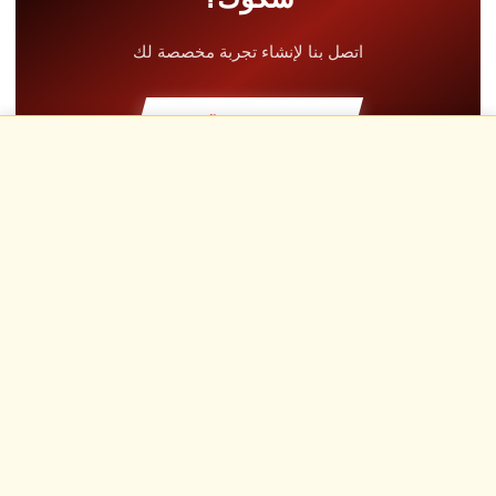
ركن الوجبات الخفيفة
+5.00€
اتصل بنا لإنشاء تجربة مخصصة لك
دورة نظرية
+30.00€
اتصل بنا الآن
لفة استطلاعية
+19.00€
الأسئلة الشائعة
حلبة حصرية
+29.00€
أُهدي، فُتح، عُش
طيار مدرب
+49.00€
ابتسامات ومحركات هادرة وأدرينالين يرويها المؤثرون لدينا
تأمين Kasko & RC
+39.00€
وقود
+16.00€