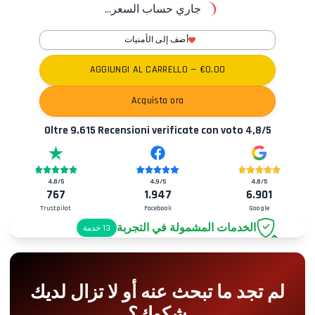
جاري حساب السعر...
أضف إلى الأمنيات
AGGIUNGI AL CARRELLO
— €
0.00
Acquista ora
Oltre
9.615
Recensioni verificate con voto
4,8
/5
4,8
/5
4,9
/5
4,8
/5
767
1.947
6.901
Trustpilot
Facebook
Google
الخدمات المشمولة في التجربة
13
خدمة
موقف سيارات
+2.00€
لم تجد ما تبحث عنه أو لا تزال لديك
دخول Pit-Lane
+5.00€
شكوك؟