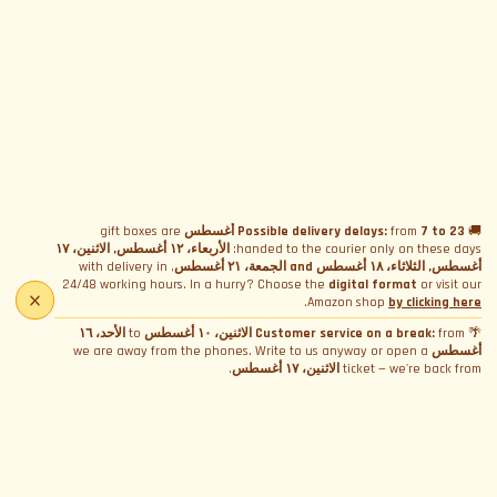
هدايا WCR
+12.00€
شهادة المشاركة
+5.00€
إحاطة السلامة
+15.00€
مساعدة تقنية
+20.00€
🚚
7 to 23 أغسطس
from
Possible delivery delays:
gift boxes are
handed to the courier only on these days:
الأربعاء، ١٢ أغسطس, الاثنين، ١٧
أغسطس, الثلاثاء، ١٨ أغسطس and الجمعة، ٢١ أغسطس
, with delivery in
24/48 working hours. In a hurry? Choose the
digital format
or visit our
.
Amazon shop
by clicking here
🌴
from
Customer service on a break:
الاثنين، ١٠ أغسطس
to
الأحد، ١٦
أغسطس
we are away from the phones. Write to us anyway or open a
ticket — we're back from
الاثنين، ١٧ أغسطس
.