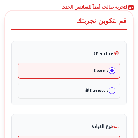
التجربة صالحة أيضاً للسائقين الجدد.
قم بتكوين تجربتك
🎁
Per chi è?
È per me
È un regalo 🎁
🏎️
نوع القيادة