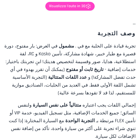
Visualizza l'auto in 3D
...
وصف التجربة
تجربة قيادة على الحلبة مع
في
.
مشمول
في العرض:
بار مفتوح، دورة
قصيرة مع طيار خبير، شهادة مشاركة، تأمين Kasko و RC، لفة
استطلاعية، هدايا، صور
وقسيمة لتخصيص هديتك! ابنِ تجربتك باختيار:
خدمات إضافية -
تاريخ ثابت أو مفتوح
(يمكنك أن تقرر بهدوء في أي
حدث تفضل المشاركة!) و
عدد اللفات المتتالية
(التجربة الأساسية
تشمل اللفة الأولى فقط. في العديد من الحلبات، الصناديق موازية
للمستقيم، لذا قد لا تقودها بسرعة عالية)
إجمالي اللفات يجب اعتباره
متتالياً على نفس السيارة
ولنفس
السائق؛ جميع الخدمات الإضافية، مثل
تسجيل الفيديو، خدمة VIP أو
تأمين FLEX
مرتبطة بـ
التجربة الواحدة
مع السيارة المختارة: إذا كنت
تنوي شراء تجربة على أكثر من سيارة واحدة، تأكد من إضافة نفس
الإضافات لكل سيارة.