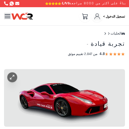
٤٫٩/٥
بناءً على أكثر من 8000 مراجعة
تسجيل الدخول >
الحلبات
تجربة قيادة
-
4.8
من 2,847 تقييم موثق