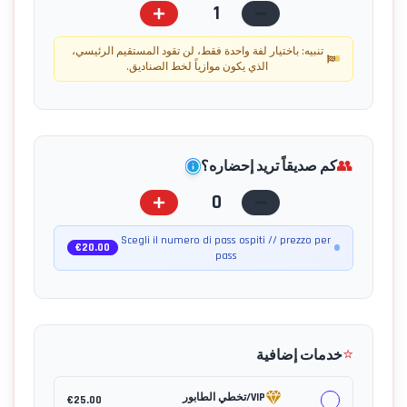
1
تنبيه: باختيار لفة واحدة فقط، لن تقود المستقيم الرئيسي،
الذي يكون موازياً لخط الصناديق.
👥
كم صديقاً تريد إحضاره؟
0
Scegli il numero di pass ospiti // prezzo per
€
20.00
pass
⭐
خدمات إضافية
VIP/تخطي الطابور
€
25.00