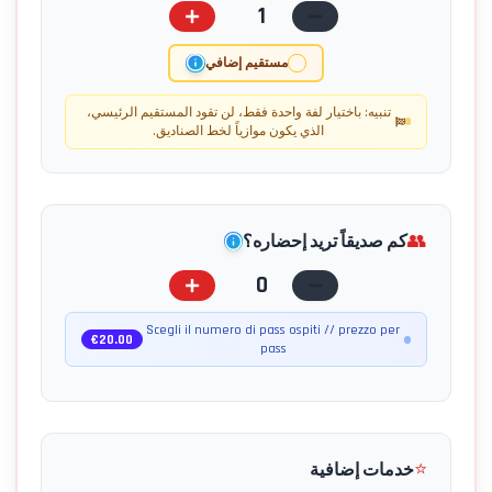
1
مستقيم إضافي
تنبيه: باختيار لفة واحدة فقط، لن تقود المستقيم الرئيسي،
الذي يكون موازياً لخط الصناديق.
👥
كم صديقاً تريد إحضاره؟
0
Scegli il numero di pass ospiti // prezzo per
€
20.00
pass
⭐
خدمات إضافية