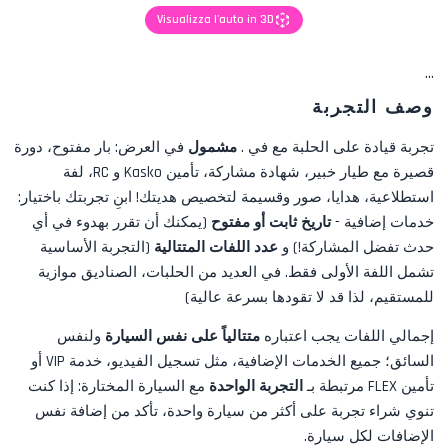
Visualizza l'auto in 3D
...
وصف التجربة
تجربة قيادة على الحلبة مع
في
.
مشمول
في العرض:
بار مفتوح، دورة
قصيرة مع طيار خبير، شهادة مشاركة، تأمين Kasko و RC، لفة
استطلاعية، هدايا، صور
وقسيمة لتخصيص هديتك! ابنِ تجربتك باختيار:
خدمات إضافية -
تاريخ ثابت أو مفتوح
(يمكنك أن تقرر بهدوء في أي
حدث تفضل المشاركة!) و
عدد اللفات المتتالية
(التجربة الأساسية
تشمل اللفة الأولى فقط. في العديد من الحلبات، الصناديق موازية
للمستقيم، لذا قد لا تقودها بسرعة عالية)
إجمالي اللفات يجب اعتباره
متتالياً على نفس السيارة
ولنفس
السائق؛ جميع الخدمات الإضافية، مثل
تسجيل الفيديو، خدمة VIP أو
تأمين FLEX
مرتبطة بـ
التجربة الواحدة
مع السيارة المختارة: إذا كنت
تنوي شراء تجربة على أكثر من سيارة واحدة، تأكد من إضافة نفس
الإضافات لكل سيارة.