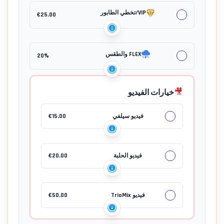
VIP/تخطي الطابور
€
25.00
FLEX والطقس
20%
🎥
خيارات الفيديو
جهات الاتصال
فيديو سيلفي
15.00
€
فيديو الحلبة
20.00
€
فيديو TrioMix
50.00
€