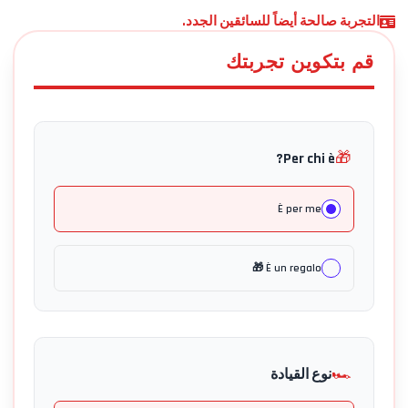
التجربة صالحة أيضاً للسائقين الجدد.
قم بتكوين تجربتك
🎁
Per chi è?
È per me
È un regalo 🎁
🏎️
نوع القيادة