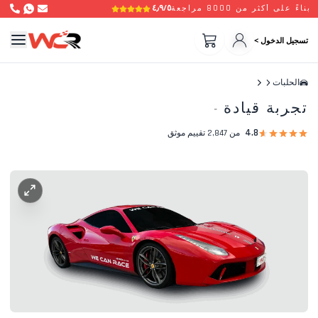
٤٫٩/٥
بناءً على أكثر من 8000 مراجعة
تسجيل الدخول >
الحلبات
تجربة قيادة
-
4.8
من 2,847 تقييم موثق