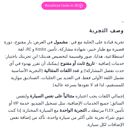
Visualizza l'auto in 3D
...
وصف التجربة
تجربة قيادة على الحلبة مع
في
.
مشمول
في العرض:
بار مفتوح، دورة
قصيرة مع طيار خبير، شهادة مشاركة، تأمين Kasko و RC، لفة
استطلاعية، هدايا، صور
وقسيمة لتخصيص هديتك! ابنِ تجربتك باختيار:
خدمات إضافية -
تاريخ ثابت أو مفتوح
(يمكنك أن تقرر بهدوء في أي
حدث تفضل المشاركة!) و
عدد اللفات المتتالية
(التجربة الأساسية
تشمل اللفة الأولى فقط. في العديد من الحلبات، الصناديق موازية
للمستقيم، لذا قد لا تقودها بسرعة عالية)
إجمالي اللفات يجب اعتباره
متتالياً على نفس السيارة
ولنفس
السائق؛ جميع الخدمات الإضافية، مثل
تسجيل الفيديو، خدمة VIP أو
تأمين FLEX
مرتبطة بـ
التجربة الواحدة
مع السيارة المختارة: إذا كنت
تنوي شراء تجربة على أكثر من سيارة واحدة، تأكد من إضافة نفس
الإضافات لكل سيارة.