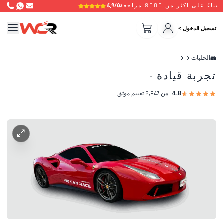
٤٫٩/٥
بناءً على أكثر من 8000 مراجعة
تسجيل الدخول >
الحلبات
تجربة قيادة
-
4.8
من 2,847 تقييم موثق