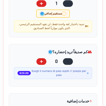
1
مستقيم إضافي
تنبيه: باختيار لفة واحدة فقط، لن تقود المستقيم الرئيسي،
الذي يكون موازياً لخط الصناديق.
👥
كم صديقاً تريد إحضاره؟
0
Scegli il numero di pass ospiti // prezzo per
€
20.00
pass
⭐
خدمات إضافية