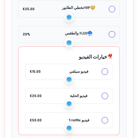
VIP/تخطي الطابور
€
25.00
FLEX والطقس
20%
🎥
خيارات الفيديو
جهات الاتصال
فيديو سيلفي
15.00
€
فيديو الحلبة
20.00
€
فيديو TrioMix
50.00
€