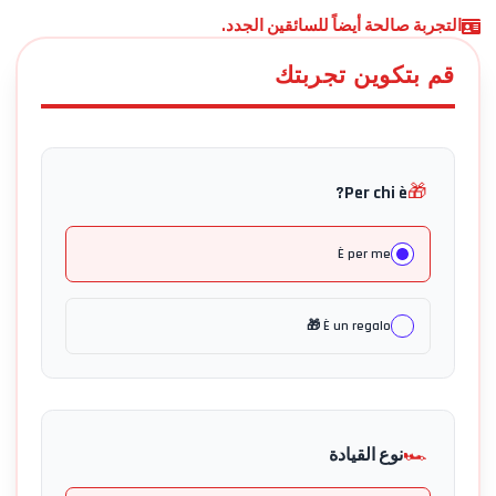
التجربة صالحة أيضاً للسائقين الجدد.
قم بتكوين تجربتك
🎁
Per chi è?
È per me
È un regalo 🎁
🏎️
نوع القيادة