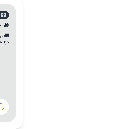
ص
🎁
ح
🚚
مع هذ