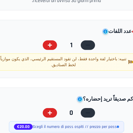
riceverai un avviso 30 giorni prima.
عدد اللفات
1
تنبيه: باختيار لفة واحدة فقط، لن تقود المستقيم الرئيسي، الذي يكون موازياً
لخط الصناديق.
م صديقاً تريد إحضاره؟
0
€
20.00
Scegli il numero di pass ospiti // prezzo per pass