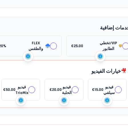
دمات إضافية
VIP/تخطي
FLEX
20%
€
25.00
الطابور
والطقس
🎥
خيارات الفيديو
فيديو
فيديو
فيديو
€
50.00
€
20.00
€
15.00
سيلفي
الحلبة
TrioMix