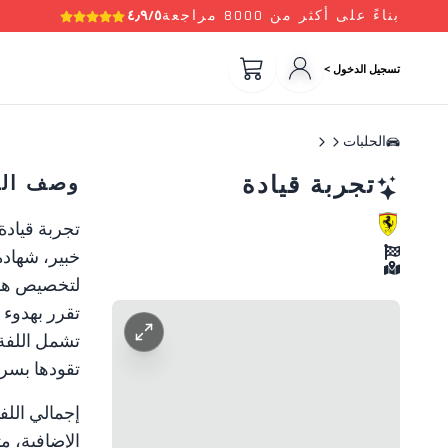
بناءً على أكثر من 8000 مراجعة
٤٫٩/٥
تسجيل الدخول >
الحلبات
تجربة قيادة
وصف الت
تجربة قيادة
خبير، شهادة مشاركة، تأمين
لتخصيص هديت
تقرر بهدوء
تشمل اللفة 
تقودها بسرع
إجمالي اللف
الإضافية، م