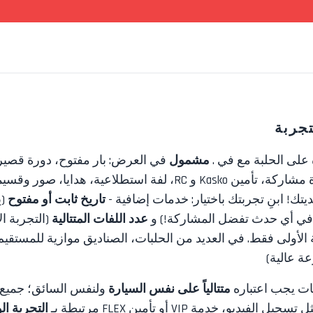
جربة
 على الحلبة مع
في
.
مشمول
في العرض:
بار مفتوح، دورة قصير
 Kasko و RC، لفة استطلاعية، هدايا، صور
وقسيم
ك! ابنِ تجربتك باختيار: خدمات إضافية -
تاريخ ثابت أو مفتوح
(ي
 في أي حدث تفضل المشاركة!) و
عدد اللفات المتتالية
(التجربة ا
الأولى فقط. في العديد من الحلبات، الصناديق موازية للمستقيم، 
ة عالية)
ات يجب اعتباره
متتالياً على نفس السيارة
ولنفس السائق؛ جميع 
ثل
تسجيل الفيديو، خدمة VIP أو تأمين FLEX
مرتبطة بـ
التجربة ال