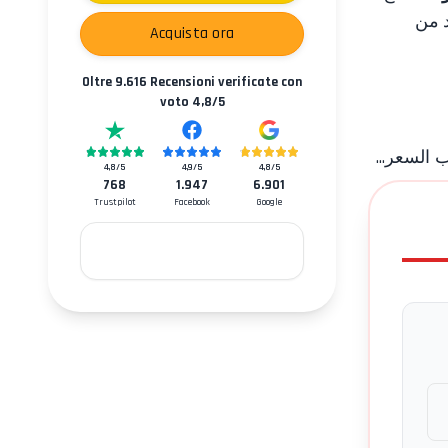
د من
Acquista ora
Oltre
9.616
Recensioni verificate con
voto
4,8
/5
السعر...
4,8
/5
4,9
/5
4,8
/5
768
1.947
6.901
Trustpilot
Facebook
Google