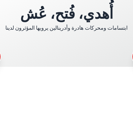
ر مدرب
أُهدي، فُتح، عُش
Kasko 
ابتسامات ومحركات هادرة وأدرينالين يرويها المؤثرون لدينا
د
WCR
ة المشاركة
ة السلامة
دة تقنية