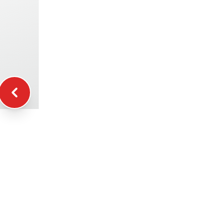
طيا
تأمين & RC
وقو
هدايا 
شهاد
إحاط
مساع