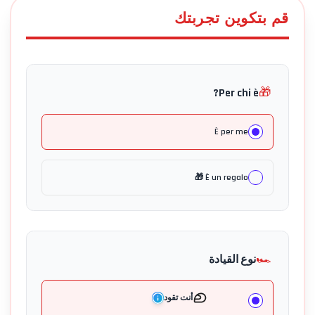
قم بتكوين تجربتك
🎁
Per chi è?
È per me
È un regalo 🎁
🏎️
نوع القيادة
أنت تقود