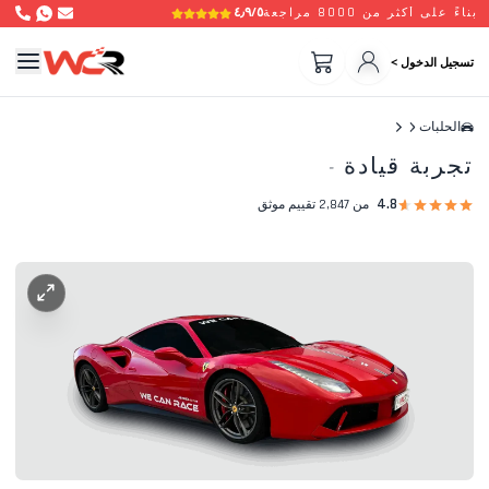
٤٫٩/٥
بناءً على أكثر من 8000 مراجعة
تسجيل الدخول >
الحلبات
تجربة قيادة
-
4.8
من 2,847 تقييم موثق