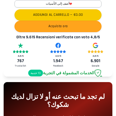
أضف إلى الأمنيات
AGGIUNGI AL CARRELLO
— €
0.00
Acquista ora
Oltre
9.615
Recensioni verificate con voto
4,8
/5
4,8
/5
4,9
/5
4,8
/5
767
1.947
6.901
Trustpilot
Facebook
Google
الخدمات المشمولة في التجربة
13
خدمة
موقف سيارات
+2.00€
لم تجد ما تبحث عنه أو لا تزال لديك
دخول Pit-Lane
+5.00€
شكوك؟
ركن الوجبات الخفيفة
+5.00€