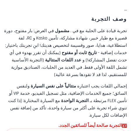
...
وصف التجربة
تجربة قيادة على الحلبة مع
في
.
مشمول
في العرض:
بار مفتوح، دورة
قصيرة مع طيار خبير، شهادة مشاركة، تأمين Kasko و RC، لفة
استطلاعية، هدايا، صور
وقسيمة لتخصيص هديتك! ابنِ تجربتك باختيار:
خدمات إضافية -
تاريخ ثابت أو مفتوح
(يمكنك أن تقرر بهدوء في أي
حدث تفضل المشاركة!) و
عدد اللفات المتتالية
(التجربة الأساسية
تشمل اللفة الأولى فقط. في العديد من الحلبات، الصناديق موازية
للمستقيم، لذا قد لا تقودها بسرعة عالية)
إجمالي اللفات يجب اعتباره
متتالياً على نفس السيارة
ولنفس
السائق؛ جميع الخدمات الإضافية، مثل
تسجيل الفيديو، خدمة VIP أو
تأمين FLEX
مرتبطة بـ
التجربة الواحدة
مع السيارة المختارة: إذا كنت
تنوي شراء تجربة على أكثر من سيارة واحدة، تأكد من إضافة نفس
الإضافات لكل سيارة.
التجربة صالحة أيضاً للسائقين الجدد.