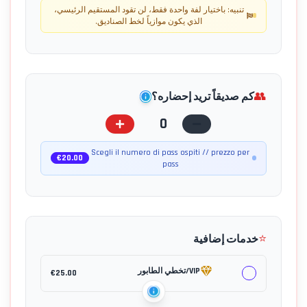
تنبيه: باختيار لفة واحدة فقط، لن تقود المستقيم الرئيسي،
الذي يكون موازياً لخط الصناديق.
👥
كم صديقاً تريد إحضاره؟
0
Scegli il numero di pass ospiti // prezzo per
€
20.00
pass
⭐
خدمات إضافية
VIP/تخطي الطابور
€
25.00