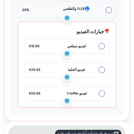
FLEX والطقس
20%
🎥
خيارات الفيديو
فيديو سيلفي
15.00
€
جهات الاتصال
فيديو الحلبة
20.00
€
فيديو TrioMix
50.00
€
صندوق الهدايا
(
أيضاً الدفع عند الاستلام
)