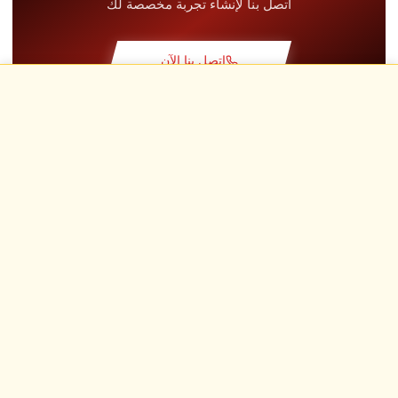
اتصل بنا لإنشاء تجربة مخصصة لك
دورة نظرية
+30.00€
اتصل بنا الآن
لفة استطلاعية
+19.00€
الأسئلة الشائعة
حلبة حصرية
+29.00€
أُهدي، فُتح، عُش
طيار مدرب
+49.00€
ابتسامات ومحركات هادرة وأدرينالين يرويها المؤثرون لدينا
تأمين Kasko & RC
+39.00€
وقود
+16.00€
هدايا WCR
+12.00€