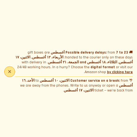
شهادة المشاركة
+5.00€
إحاطة السلامة
+15.00€
مساعدة تقنية
+20.00€
🚚
7 to 23 أغسطس
from
Possible delivery delays:
gift boxes are
handed to the courier only on these days:
الأربعاء، ١٢ أغسطس, الاثنين، ١٧
أغسطس, الثلاثاء، ١٨ أغسطس and الجمعة، ٢١ أغسطس
, with delivery in
24/48 working hours. In a hurry? Choose the
digital format
or visit our
.
Amazon shop
by clicking here
🌴
from
Customer service on a break:
الاثنين، ١٠ أغسطس
to
الأحد، ١٦
أغسطس
we are away from the phones. Write to us anyway or open a
ticket — we're back from
الاثنين، ١٧ أغسطس
.