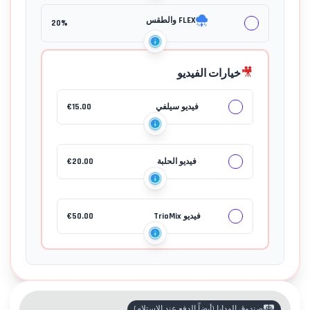
FLEX والطقس
20%
🎥
خيارات الفيديو
فيديو سيلفي
15.00
€
جهات الاتصال
فيديو الحلبة
20.00
€
فيديو TrioMix
50.00
€
صندوق الهدايا
(
أيضاً الدفع عند الاستلام
)