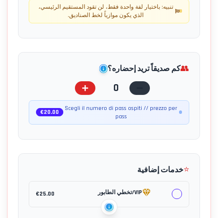
تنبيه: باختيار لفة واحدة فقط، لن تقود المستقيم الرئيسي،
الذي يكون موازياً لخط الصناديق.
👥
كم صديقاً تريد إحضاره؟
0
Scegli il numero di pass ospiti // prezzo per
€
20.00
pass
⭐
خدمات إضافية
VIP/تخطي الطابور
€
25.00