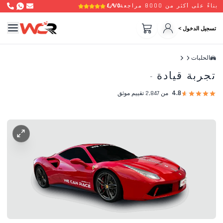
٤٫٩/٥
بناءً على أكثر من 8000 مراجعة
تسجيل الدخول >
الحلبات
تجربة قيادة
-
4.8
من 2,847 تقييم موثق