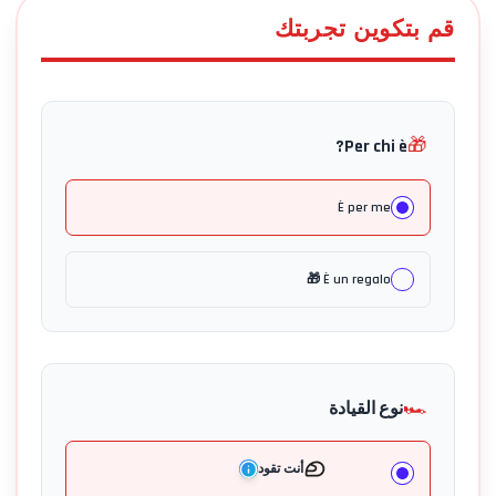
قم بتكوين تجربتك
🎁
Per chi è?
È per me
È un regalo 🎁
🏎️
نوع القيادة
أنت تقود