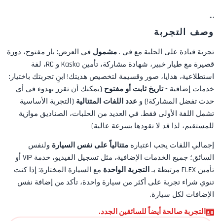
...
وصف التجربة
تجربة قيادة على الحلبة مع
في
.
مشمول
في العرض:
بار مفتوح، دورة
قصيرة مع طيار خبير، شهادة مشاركة، تأمين Kasko و RC، لفة
استطلاعية، هدايا، صور
وقسيمة لتخصيص هديتك! ابنِ تجربتك باختيار:
خدمات إضافية -
تاريخ ثابت أو مفتوح
(يمكنك أن تقرر بهدوء في أي
حدث تفضل المشاركة!) و
عدد اللفات المتتالية
(التجربة الأساسية
تشمل اللفة الأولى فقط. في العديد من الحلبات، الصناديق موازية
للمستقيم، لذا قد لا تقودها بسرعة عالية)
إجمالي اللفات يجب اعتباره
متتالياً على نفس السيارة
ولنفس
السائق؛ جميع الخدمات الإضافية، مثل
تسجيل الفيديو، خدمة VIP أو
تأمين FLEX
مرتبطة بـ
التجربة الواحدة
مع السيارة المختارة: إذا كنت
تنوي شراء تجربة على أكثر من سيارة واحدة، تأكد من إضافة نفس
الإضافات لكل سيارة.
التجربة صالحة أيضاً للسائقين الجدد.