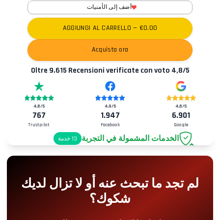
أضف إلى الأمنيات
AGGIUNGI AL CARRELLO
— €
0.00
Acquista ora
Oltre
9.615
Recensioni verificate con voto
4,8
/5
4,8
/5
4,9
/5
4,8
/5
767
1.947
6.901
Trustpilot
Facebook
Google
الخدمات المشمولة في التجربة
13
خدمة
موقف سيارات
+2.00€
لم تجد ما تبحث عنه أو لا تزال لديك
دخول Pit-Lane
+5.00€
شكوك؟
ركن الوجبات الخفيفة
+5.00€