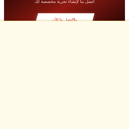
اتصل بنا لإنشاء تجربة مخصصة لك
دورة نظرية
+30.00€
اتصل بنا الآن
لفة استطلاعية
+19.00€
الأسئلة الشائعة
حلبة حصرية
+29.00€
أُهدي، فُتح، عُش
طيار مدرب
+49.00€
ابتسامات ومحركات هادرة وأدرينالين يرويها المؤثرون لدينا
تأمين Kasko & RC
+39.00€
وقود
+16.00€
هدايا WCR
+12.00€